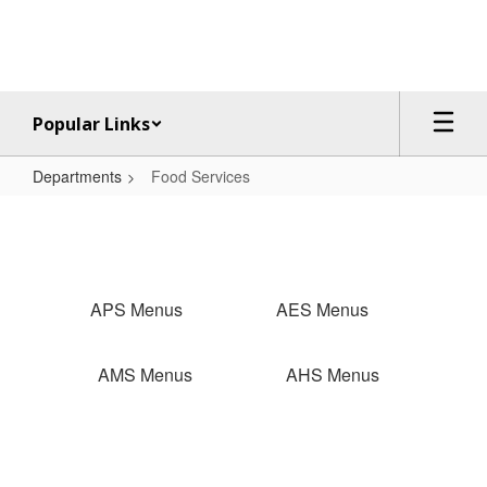
Skip
to
main
content
Popular Links
Departments
Food Services
Food
Services
APS Menus
AES Menus
AMS Menus
AHS Menus